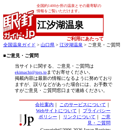
全国約1400か所の温泉とその最寄駅の
情報をご覧いただけます。
江汐湖温泉
ご利用にあたって
全国温泉ガイド
>
山口県
>
江汐湖温泉
> ご意見・ご質問
■ご意見・ご質問
当サイトに関する、ご意見・ご質問は
ekimachi@jprs.jp
までお寄せください。
掲載内容は最新の情報になるように努めており
ますが、誤りなどがあった場合には、お手数で
すがご意見・ご質問窓口まで連絡ください。
会社案内
｜
このサービスについて
｜
Webサイトについて
｜
プライバシー
ポリシー
｜
リンクについて
｜
ご意
見・ご質問
Copyright©2006-2026 Japan Registry