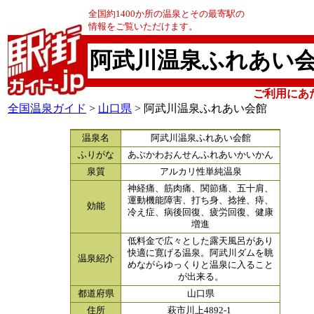
全国約1400か所の温泉とその最寄駅の
情報をご覧いただけます。
阿武川温泉ふれあい
ご利用にあ
全国温泉ガイド
>
山口県
> 阿武川温泉ふれあい会館
温泉名
阿武川温泉ふれあい会館
ふりがな
あぶかわおんせんふれあいかいかん
泉質
アルカリ性単純温泉
神経痛、筋肉痛、関節痛、五十肩、
運動機能障害、打ち身、捻挫、痔、
効能
冷え症、病後回復、疲労回復、健康
増進
低料金で広々とした露天風呂があり
快適に寛げる温泉。阿武川ダムを眺
温泉紹介
めながらゆっくりと温泉に入ること
が出来る。
都道府県
山口県
住所
萩市川上4892-1