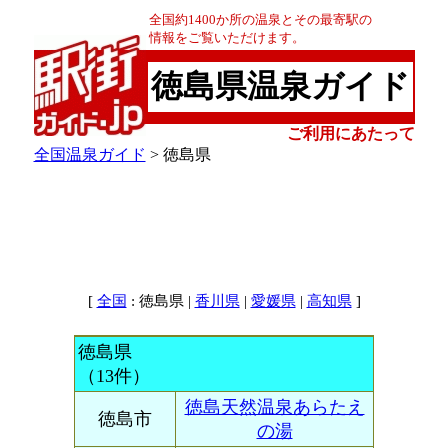
全国約1400か所の温泉とその最寄駅の
情報をご覧いただけます。
徳島県温泉ガイド
ご利用にあたって
全国温泉ガイド
> 徳島県
[
: 徳島県 |
|
|
]
全国
香川県
愛媛県
高知県
徳島県
（13件）
徳島天然温泉あらたえ
徳島市
の湯