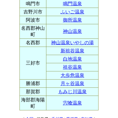
鳴門市
鳴門温泉
吉野川市
ふいご温泉
阿波市
御所温泉
名西郡神山
神山温泉
町
名西郡
神山温泉いやしの湯
新祖谷温泉
白地温泉
三好市
祖谷温泉
大歩危温泉
勝浦郡
月ヶ谷温泉
那賀郡
もみじ川温泉
海部郡海陽
宍喰温泉
町