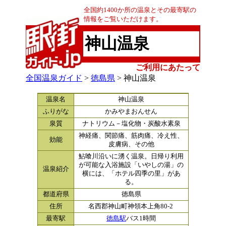
全国約1400か所の温泉とその最寄駅の
情報をご覧いただけます。
神山温泉
ご利用にあたって
全国温泉ガイド
>
徳島県
> 神山温泉
温泉名
神山温泉
ふりがな
かみやまおんせん
泉質
ナトリウム－塩化物・炭酸水素泉
神経痛、関節痛、筋肉痛、冷え性、
効能
皮膚病、その他
鮎喰川沿いに湧く温泉。日帰り利用
が可能な入浴施設「いやしの湯」の
温泉紹介
横には、「ホテル四季の里」があ
る。
都道府県
徳島県
住所
名西郡神山町神領本上角80-2
最寄駅
徳島駅
バス1時間