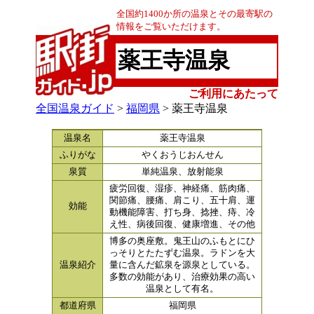
全国約1400か所の温泉とその最寄駅の
情報をご覧いただけます。
薬王寺温泉
ご利用にあたって
全国温泉ガイド
>
福岡県
> 薬王寺温泉
温泉名
薬王寺温泉
ふりがな
やくおうじおんせん
泉質
単純温泉、放射能泉
疲労回復、湿疹、神経痛、筋肉痛、
関節痛、腰痛、肩こり、五十肩、運
効能
動機能障害、打ち身、捻挫、痔、冷
え性、病後回復、健康増進、その他
博多の奥座敷。鬼王山のふもとにひ
っそりとたたずむ温泉。ラドンを大
温泉紹介
量に含んだ鉱泉を源泉としている。
多数の効能があり、治療効果の高い
温泉として有名。
都道府県
福岡県