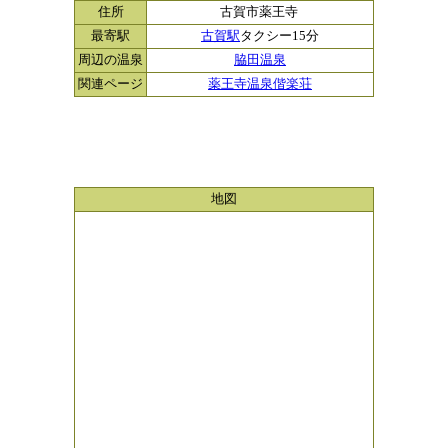
住所
古賀市薬王寺
最寄駅
古賀駅
タクシー15分
周辺の温泉
脇田温泉
関連ページ
薬王寺温泉偕楽荘
地図