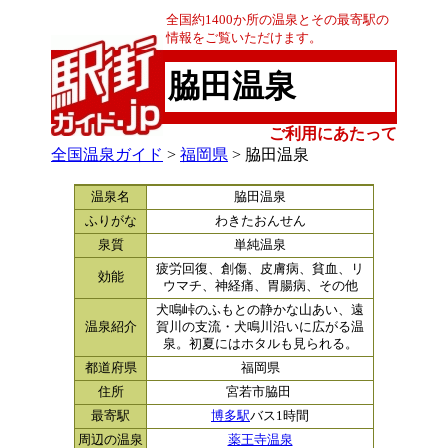
全国約1400か所の温泉とその最寄駅の
情報をご覧いただけます。
脇田温泉
ご利用にあたって
全国温泉ガイド
>
福岡県
> 脇田温泉
温泉名
脇田温泉
ふりがな
わきたおんせん
泉質
単純温泉
疲労回復、創傷、皮膚病、貧血、リ
効能
ウマチ、神経痛、胃腸病、その他
犬鳴峠のふもとの静かな山あい、遠
温泉紹介
賀川の支流・犬鳴川沿いに広がる温
泉。初夏にはホタルも見られる。
都道府県
福岡県
住所
宮若市脇田
最寄駅
博多駅
バス1時間
周辺の温泉
薬王寺温泉