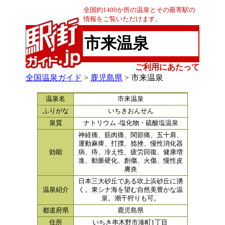
全国約1400か所の温泉とその最寄駅の
情報をご覧いただけます。
市来温泉
ご利用にあたって
全国温泉ガイド
>
鹿児島県
> 市来温泉
温泉名
市来温泉
ふりがな
いちきおんせん
泉質
ナトリウム -塩化物・硫酸塩温泉
神経痛、筋肉痛、関節痛、五十肩、
運動麻痺、打撲、捻挫、慢性消化器
効能
病、痔、冷え性、疲労回復、健康増
進、動脈硬化、創傷、火傷、慢性皮
膚炎
日本三大砂丘である吹上浜砂丘に湧
温泉紹介
く。東シナ海を望む自然美豊かな温
泉。潮干狩りも可。
都道府県
鹿児島県
住所
いちき串木野市湊町1丁目