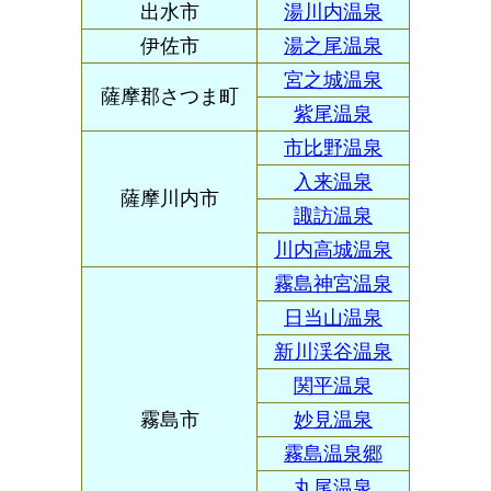
出水市
湯川内温泉
伊佐市
湯之尾温泉
宮之城温泉
薩摩郡さつま町
紫尾温泉
市比野温泉
入来温泉
薩摩川内市
諏訪温泉
川内高城温泉
霧島神宮温泉
日当山温泉
新川渓谷温泉
関平温泉
霧島市
妙見温泉
霧島温泉郷
丸尾温泉