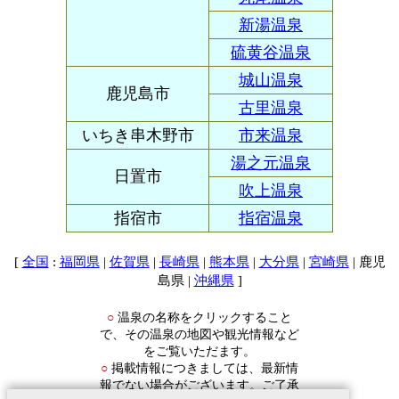
新湯温泉
硫黄谷温泉
城山温泉
鹿児島市
古里温泉
いちき串木野市
市来温泉
湯之元温泉
日置市
吹上温泉
指宿市
指宿温泉
[
:
|
|
|
|
|
| 鹿児
全国
福岡県
佐賀県
長崎県
熊本県
大分県
宮崎県
島県 |
]
沖縄県
温泉の名称をクリックすること
○
で、その温泉の地図や観光情報など
をご覧いただます。
掲載情報につきましては、最新情
○
報でない場合がございます。ご了承