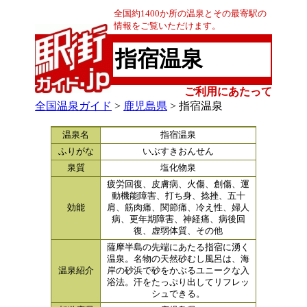
全国約1400か所の温泉とその最寄駅の
情報をご覧いただけます。
指宿温泉
ご利用にあたって
全国温泉ガイド
>
鹿児島県
> 指宿温泉
温泉名
指宿温泉
ふりがな
いぶすきおんせん
泉質
塩化物泉
疲労回復、皮膚病、火傷、創傷、運
動機能障害、打ち身、捻挫、五十
効能
肩、筋肉痛、関節痛、冷え性、婦人
病、更年期障害、神経痛、病後回
復、虚弱体質、その他
薩摩半島の先端にあたる指宿に湧く
温泉。名物の天然砂むし風呂は、海
温泉紹介
岸の砂浜で砂をかぶるユニークな入
浴法。汗をたっぷり出してリフレッ
シュできる。