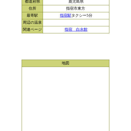
都道府県
鹿児島県
住所
指宿市東方
最寄駅
指宿駅
タクシー5分
周辺の温泉
関連ページ
指宿 白水館
地図