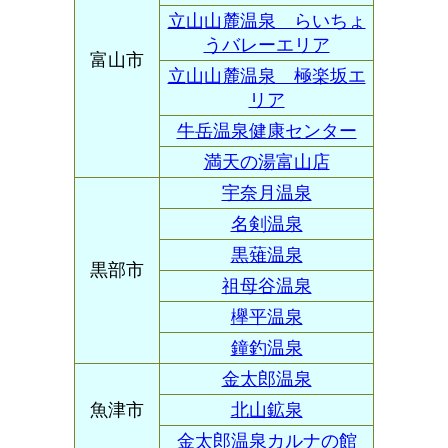
立山山麓温泉 らいちょ
うバレーエリア
富山市
立山山麓温泉 極楽坂エ
リア
牛岳温泉健康センター
満天の湯富山店
宇奈月温泉
名剣温泉
黒薙温泉
黒部市
祖母谷温泉
欅平温泉
鐘釣温泉
金太郎温泉
魚津市
北山鉱泉
金太郎温泉カルナの館