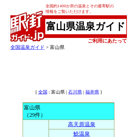
全国約1400か所の温泉とその最寄駅の
情報をご覧いただけます。
富山県温泉ガイド
ご利用にあたって
全国温泉ガイド
> 富山県
[
: 富山県 |
|
]
全国
石川県
福井県
富山県
（29件）
高天原温泉
鯰温泉