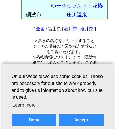
ゆーゆうランド・花椿
砺波市
庄川温泉
[
: 富山県 |
|
]
全国
石川県
福井県
温泉の名称をクリックすること
○
で、その温泉の地図や観光情報など
をご覧いただます。
掲載情報につきましては、最新情
○
報でない場合がございます。ご了承
ください。
On our website we use some cookies. These
are necessary for our site to work properly
and to give us information about how our site
is used.
会社案内
｜
このサービスについて
｜
Learn more
Webサイトについて
｜
プライバシー
ポリシー
｜
リンクについて
｜
ご意
Deny
Accept
見・ご質問
Copyright©2006-2026 Japan Registry