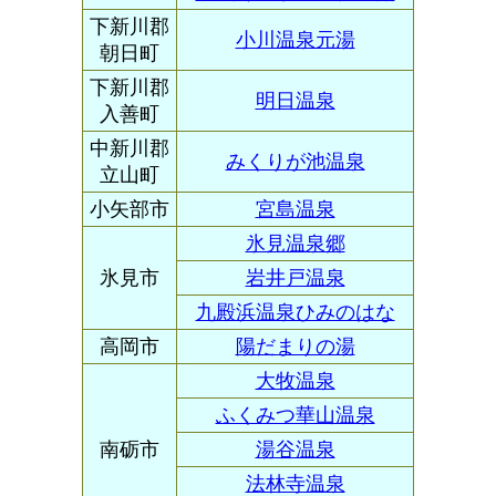
下新川郡
小川温泉元湯
朝日町
下新川郡
明日温泉
入善町
中新川郡
みくりが池温泉
立山町
小矢部市
宮島温泉
氷見温泉郷
氷見市
岩井戸温泉
九殿浜温泉ひみのはな
高岡市
陽だまりの湯
大牧温泉
ふくみつ華山温泉
南砺市
湯谷温泉
法林寺温泉