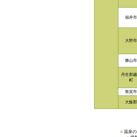
福井市
大野市
勝山市
丹生郡越
町
敦賀市
大飯郡
温泉の
○