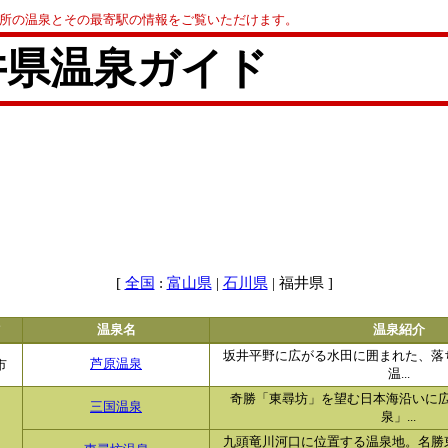
0か所の温泉とその最寄駅の情報をご覧いただけます。
井県温泉ガイド
[
:
|
| 福井県 ]
全国
富山県
石川県
温泉名
温泉紹介
坂井平野に広がる水田に囲まれた、落
市
芦原温泉
温...
奇勝「東尋坊」を望む日本海沿いに
三国温泉
泉」...
九頭竜川河口に位置する温泉地。名勝