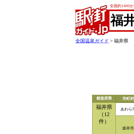
全国約140
福
全国温泉ガイド
> 福井県
都道府県
市町村
福井県
あわら
（12
件）
坂井市