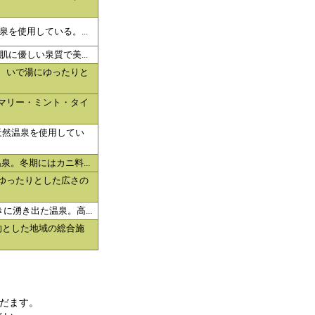
泉を使用している。...
肌に優しい泉質で美...
、いで湯にゆったりと
マリー・ミント・タイ
天然温泉を使用してい
泉。冬期にはカニ料...
ゆったりとした広さの
に湧き出た温泉。高...
的とした地域の総合施
だます。