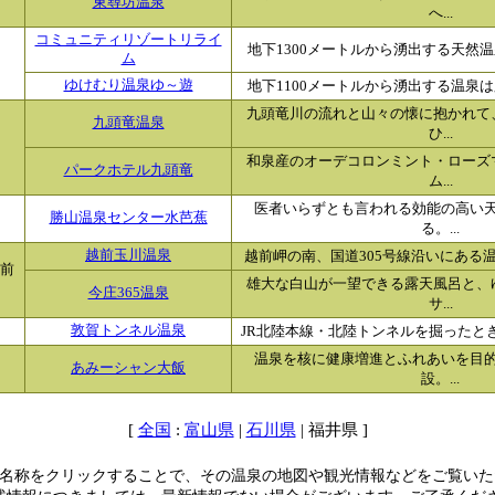
東尋坊温泉
へ...
コミュニティリゾートリライ
地下1300メートルから湧出する天然温
ム
ゆけむり温泉ゆ～遊
地下1100メートルから湧出する温泉は
九頭竜川の流れと山々の懐に抱かれて
九頭竜温泉
ひ...
和泉産のオーデコロンミント・ローズ
パークホテル九頭竜
ム...
医者いらずとも言われる効能の高い
勝山温泉センター水芭蕉
る。...
越前玉川温泉
越前岬の南、国道305号線沿いにある温
前
雄大な白山が一望できる露天風呂と、
今庄365温泉
サ...
敦賀トンネル温泉
JR北陸本線・北陸トンネルを掘ったとき
温泉を核に健康増進とふれあいを目
あみーシャン大飯
設。...
[
:
|
| 福井県 ]
全国
富山県
石川県
名称をクリックすることで、その温泉の地図や観光情報などをご覧いた