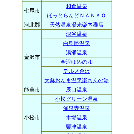
和倉温泉
七尾市
ほっとらんどＮＡＮＡＯ
河北郡
天然温泉湯来楽内灘店
深谷温泉
白鳥路温泉
湯涌温泉
金沢市
金沢ゆめのゆ
テルメ金沢
大桑おんま温泉楽ちんの湯
能美市
辰口温泉
小松グリーン温泉
涌泉寺温泉
小松市
木場温泉
粟津温泉