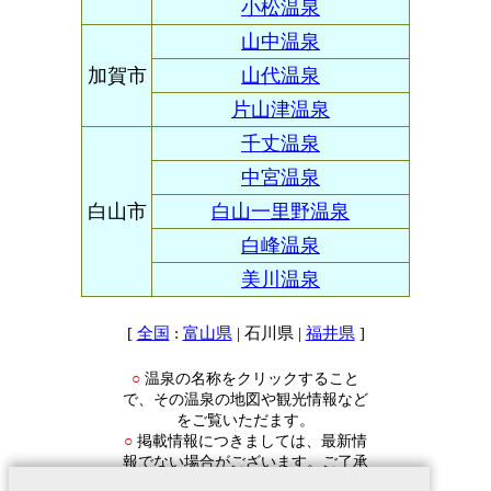
小松温泉
山中温泉
加賀市
山代温泉
片山津温泉
千丈温泉
中宮温泉
白山市
白山一里野温泉
白峰温泉
美川温泉
[
:
| 石川県 |
]
全国
富山県
福井県
温泉の名称をクリックすること
○
で、その温泉の地図や観光情報など
をご覧いただます。
掲載情報につきましては、最新情
○
報でない場合がございます。ご了承
ください。