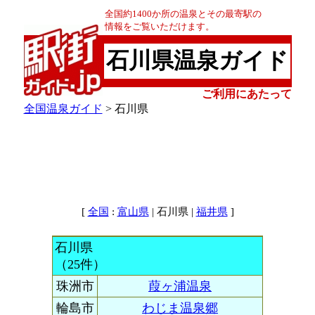
全国約1400か所の温泉とその最寄駅の
情報をご覧いただけます。
石川県温泉ガイド
ご利用にあたって
全国温泉ガイド
> 石川県
[
:
| 石川県 |
]
全国
富山県
福井県
石川県
（25件）
珠洲市
葭ヶ浦温泉
輪島市
わじま温泉郷