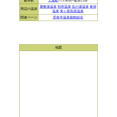
最寄駅
大屋駅
バス40分+徒歩25分
鹿教湯温泉
別所温泉
岳の湯温泉
沓掛
周辺の温泉
温泉
美ヶ原高原温泉
関連ページ
霊泉寺温泉旅館組合
地図