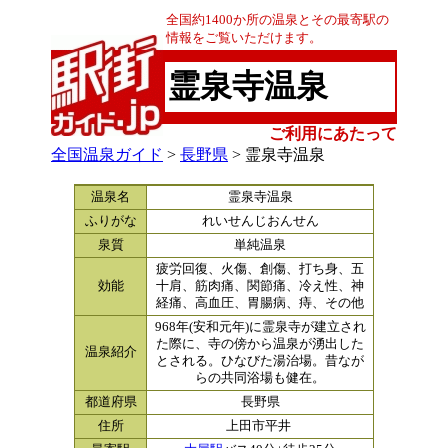
全国約1400か所の温泉とその最寄駅の
情報をご覧いただけます。
霊泉寺温泉
ご利用にあたって
全国温泉ガイド
>
長野県
> 霊泉寺温泉
温泉名
霊泉寺温泉
ふりがな
れいせんじおんせん
泉質
単純温泉
疲労回復、火傷、創傷、打ち身、五
効能
十肩、筋肉痛、関節痛、冷え性、神
経痛、高血圧、胃腸病、痔、その他
968年(安和元年)に霊泉寺が建立され
た際に、寺の傍から温泉が湧出した
温泉紹介
とされる。ひなびた湯治場。昔なが
らの共同浴場も健在。
都道府県
長野県
住所
上田市平井