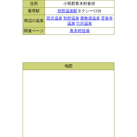
住所
小県郡青木村沓掛
最寄駅
別所温泉駅
タクシー15分
田沢温泉
別所温泉
鹿教湯温泉
霊泉寺
周辺の温泉
温泉
穴沢温泉
関連ページ
青木村役場
地図