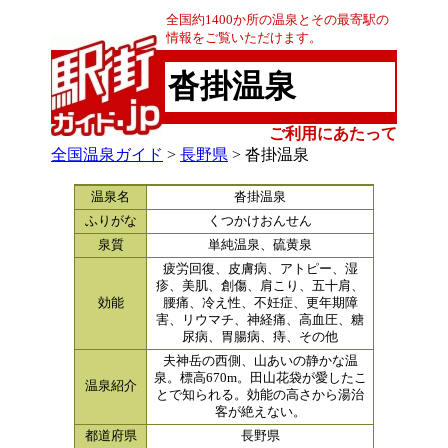
全国約1400か所の温泉とその最寄駅の
情報をご覧いただけます。
沓掛温泉
ご利用にあたって
全国温泉ガイド
>
長野県
> 沓掛温泉
温泉名
沓掛温泉
ふりがな
くつかけおんせん
泉質
単純温泉、硫黄泉
疲労回復、皮膚病、アトピー、湿
疹、美肌、創傷、肩こり、五十肩、
効能
腰痛、冷え性、不妊症、更年期障
害、リウマチ、神経痛、高血圧、糖
尿病、胃腸病、痔、その他
夫神岳の西側、山あいの静かな温
泉。標高670m。田山花袋が愛したこ
温泉紹介
とで知られる。効能の高さから湯治
客が絶えない。
都道府県
長野県