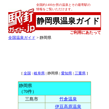
全国約1400か所の温泉とその最寄駅の
情報をご覧いただけます。
静岡県温泉ガイド
ご利用にあたって
全国温泉ガイド
> 静岡県
[
:
| 静岡県 |
|
]
全国
岐阜県
愛知県
三重県
静岡県
（70件）
三島市
竹倉温泉
伊豆高原温泉