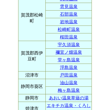
雲見温泉
石部温泉
賀茂郡松崎
町
岩地温泉
松崎町温泉
桜田温泉
宇久須温泉
禰宜ノ畑温泉
賀茂郡西伊
豆町
堂ヶ島温泉
浮島温泉
沼津市
戸田温泉
油山温泉
静岡市葵区
梅ヶ島温泉
静岡市
あおい温泉草薙の湯
エキチカ温泉・くろし
焼津市