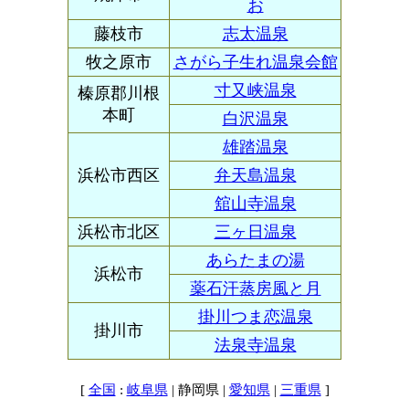
お
藤枝市
志太温泉
牧之原市
さがら子生れ温泉会館
寸又峡温泉
榛原郡川根
本町
白沢温泉
雄踏温泉
浜松市西区
弁天島温泉
舘山寺温泉
浜松市北区
三ヶ日温泉
あらたまの湯
浜松市
薬石汗蒸房風と月
掛川つま恋温泉
掛川市
法泉寺温泉
[
:
| 静岡県 |
|
]
全国
岐阜県
愛知県
三重県