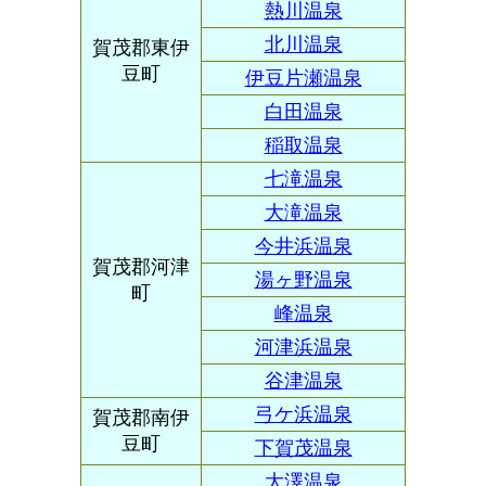
熱川温泉
北川温泉
賀茂郡東伊
豆町
伊豆片瀬温泉
白田温泉
稲取温泉
七滝温泉
大滝温泉
今井浜温泉
賀茂郡河津
湯ヶ野温泉
町
峰温泉
河津浜温泉
谷津温泉
弓ケ浜温泉
賀茂郡南伊
豆町
下賀茂温泉
大澤温泉