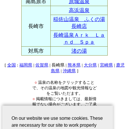
南島原市
原城温泉
高浜温泉
稲佐山温泉 ふくの湯
長崎市
長崎店
長崎温泉Ａｒｋ Ｌａ
ｎｄ Ｓｐａ
対馬市
渚の湯
[
:
|
| 長崎県 |
|
|
|
全国
福岡県
佐賀県
熊本県
大分県
宮崎県
鹿児
|
]
島県
沖縄県
温泉の名称をクリックすること
○
で、その温泉の地図や観光情報など
をご覧いただます。
掲載情報につきましては、最新情
○
報でない場合がございます。ご了承
ください。
On our website we use some cookies. These
are necessary for our site to work properly