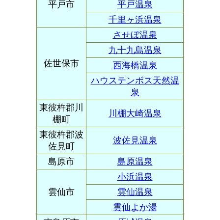
平戸市
平戸温泉
千里ヶ浜温泉
させぼ温泉
九十九島温泉
佐世保市
西海橋温泉
ハウステンボス天然温
泉
東彼杵郡川
川棚大崎温泉
棚町
東彼杵郡波
波佐見温泉
佐見町
島原市
島原温泉
小浜温泉
雲仙市
雲仙温泉
雲仙よか湯