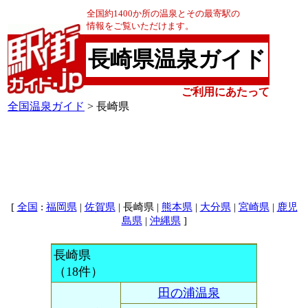
全国約1400か所の温泉とその最寄駅の
情報をご覧いただけます。
長崎県温泉ガイド
ご利用にあたって
全国温泉ガイド
> 長崎県
[
:
|
| 長崎県 |
|
|
|
全国
福岡県
佐賀県
熊本県
大分県
宮崎県
鹿児
|
]
島県
沖縄県
長崎県
（18件）
田の浦温泉