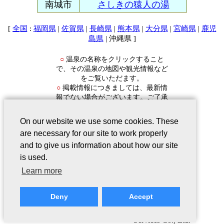
南城市
さしきの猿人の湯
[
:
|
|
|
|
|
|
全国
福岡県
佐賀県
長崎県
熊本県
大分県
宮崎県
鹿児
| 沖縄県 ]
島県
温泉の名称をクリックすること
○
で、その温泉の地図や観光情報など
をご覧いただます。
掲載情報につきましては、最新情
○
報でない場合がございます。ご了承
ください。
On our website we use some cookies. These
are necessary for our site to work properly
and to give us information about how our site
is used.
会社案内
｜
このサービスについて
｜
Learn more
Webサイトについて
｜
プライバシー
ポリシー
｜
リンクについて
｜
ご意
Deny
Accept
見・ご質問
Copyright©2006-2026 Japan Registry
Services Co., Ltd.