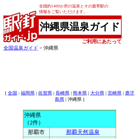
全国約1400か所の温泉とその最寄駅の
情報をご覧いただけます。
沖縄県温泉ガイド
ご利用にあたって
全国温泉ガイド
> 沖縄県
[
:
|
|
|
|
|
|
全国
福岡県
佐賀県
長崎県
熊本県
大分県
宮崎県
鹿児
| 沖縄県 ]
島県
沖縄県
（2件）
那覇市
那覇天然温泉