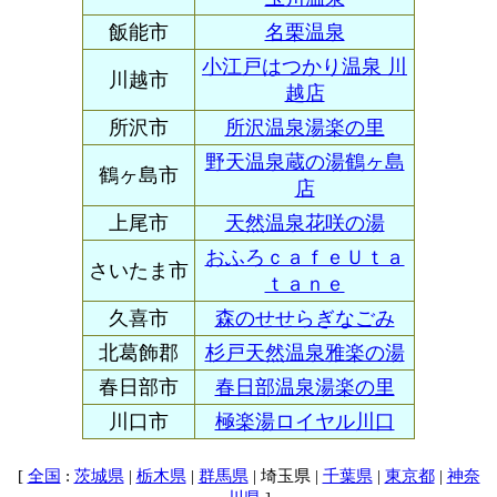
飯能市
名栗温泉
小江戸はつかり温泉 川
川越市
越店
所沢市
所沢温泉湯楽の里
野天温泉蔵の湯鶴ヶ島
鶴ヶ島市
店
上尾市
天然温泉花咲の湯
おふろｃａｆｅＵｔａ
さいたま市
ｔａｎｅ
久喜市
森のせせらぎなごみ
北葛飾郡
杉戸天然温泉雅楽の湯
春日部市
春日部温泉湯楽の里
川口市
極楽湯ロイヤル川口
[
:
|
|
| 埼玉県 |
|
|
全国
茨城県
栃木県
群馬県
千葉県
東京都
神奈