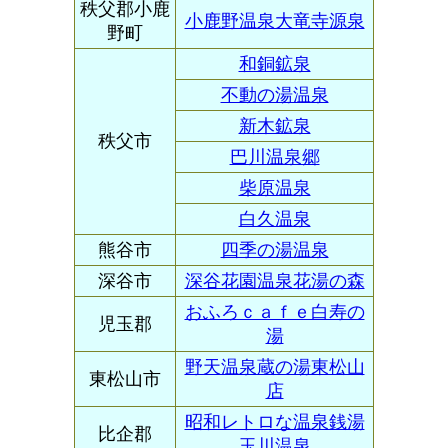
秩父郡小鹿
小鹿野温泉大竜寺源泉
野町
和銅鉱泉
不動の湯温泉
新木鉱泉
秩父市
巴川温泉郷
柴原温泉
白久温泉
熊谷市
四季の湯温泉
深谷市
深谷花園温泉花湯の森
おふろｃａｆｅ白寿の
児玉郡
湯
野天温泉蔵の湯東松山
東松山市
店
昭和レトロな温泉銭湯
比企郡
玉川温泉