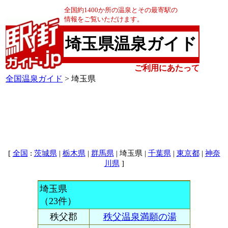
全国約1400か所の温泉とその最寄駅の
情報をご覧いただけます。
埼玉県温泉ガイド
ご利用にあたって
全国温泉ガイド
> 埼玉県
[
:
|
|
| 埼玉県 |
|
|
全国
茨城県
栃木県
群馬県
千葉県
東京都
神奈
]
川県
埼玉県
（23件）
秩父郡
秩父温泉満願の湯