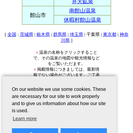
弁天鉱泉
南館山温泉
館山市
休暇村館山温泉
[
:
|
|
|
| 千葉県 |
|
全国
茨城県
栃木県
群馬県
埼玉県
東京都
神奈
]
川県
温泉の名称をクリックすること
○
で、その温泉の地図や観光情報など
をご覧いただます。
掲載情報につきましては、最新情
○
報でない場合がございます。ご了承
ください。
On our website we use some cookies. These
are necessary for our site to work properly
and to give us information about how our site
is used.
会社案内
｜
このサービスについて
｜
Learn more
Webサイトについて
｜
プライバシー
ポリシー
｜
リンクについて
｜
ご意