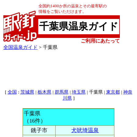
全国約1400か所の温泉とその最寄駅の
情報をご覧いただけます。
千葉県温泉ガイド
ご利用にあたって
全国温泉ガイド
> 千葉県
[
:
|
|
|
| 千葉県 |
|
全国
茨城県
栃木県
群馬県
埼玉県
東京都
神奈
]
川県
千葉県
（16件）
銚子市
犬吠埼温泉