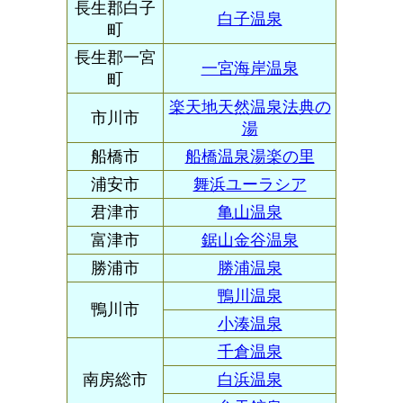
長生郡白子
白子温泉
町
長生郡一宮
一宮海岸温泉
町
楽天地天然温泉法典の
市川市
湯
船橋市
船橋温泉湯楽の里
浦安市
舞浜ユーラシア
君津市
亀山温泉
富津市
鋸山金谷温泉
勝浦市
勝浦温泉
鴨川温泉
鴨川市
小湊温泉
千倉温泉
南房総市
白浜温泉