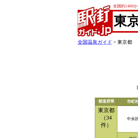
全国約140
東
全国温泉ガイド
> 東京都
都道府県
市町
東京都
（34
中央
件）