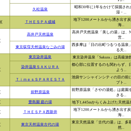
昭和30年に1年をかけて採掘さ
久松温泉
湿・...
地下1200メートルから湧き出す
区
ＴＨＥＳＰＡ成城
海...
高井戸天然温泉「美しの湯」は、N
高井戸天然温泉
営...
区
西多摩は「日の出町つるつる温泉
東京荻窪天然温泉なごみの湯
る天...
東京染井温泉
東京染井温泉「Sakura」は高級旅
都心部に位置するのも関わらず、
染井温泉ＳＡＫＵＲＡ
区
よう...
池袋サンシャインシティの目の前
ＴｉｍｅｓＳＰＡＲＥＳＴＡ
プト...
前野原温泉「さやの湯処」は庭園
区
前野原温泉
きる...
区
豊島園 庭の湯
地下1,445mからくみ上げた天然温
地下1200メートルから湧き出す
区
ＴＨＥＳＰＡ西新井
海...
東京天然温泉「古代の湯」は、多彩
区
東京天然温泉古代の湯
然...