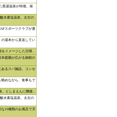
れた黒湯温泉が特徴。保
炭酸水素塩温泉。太古の
AFスポーツクラブが運
」の湯本から直送してい
館をイメージした日帰...
日本庭園が広がる旅館の
にあるスパ施設。コンセ
を眺めながら、食事もで
泉。としまえんに隣接...
炭酸水素塩温泉。太古の
な10種類のお風呂で天