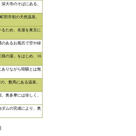
・深大寺のそばにある、
た町田市初の天然温泉。
いるため、名湯を東京に
感のあるお風呂で空や緑
様の湯」をはじめ、16
にありながら喧騒とは無
どの、数馬にある温泉。
宿。奥多摩には珍しく、
内ダムの完成により、奥
]