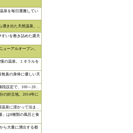
温泉を毎日運搬してい
ら湧き出た天然温泉。...
ひすいを敷き詰めた露天
リニューアルオープン。
自慢の温泉。ミネラルを
味無臭の身体に優しい天
設定で、100～20...
の好立地。2014年に
湯温泉に浸かって泊ま...
湯」は8種類の風呂と食
mから大量に湧出する都