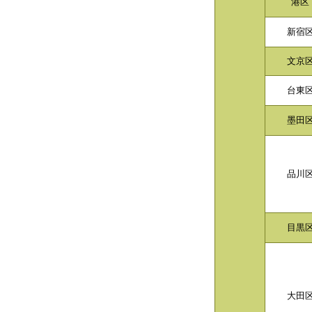
港区
新宿
文京
台東
墨田
品川
目黒
大田