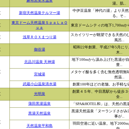
麻布黒美水温泉
湯。肌...
中伊豆温泉「神代の湯」より天然
区
新宿天然温泉テルマー湯
る。そ...
東京ドーム天然温泉ＳｐａＬａＱ
区
東京ドームシティの地下1,700mか
ｕａ
スカイツリーが眺望できる天然の
区
浅草ＲＯＸまつり湯
風呂...
昭和22年創業、平成27年5月に
区
御谷湯
木...
地下100mから汲み上げた黒湯が
北品川温泉 天神湯
豊...
区
メタケイ酸を多く含む無色透明無
宮城湯
然温...
武蔵小山温泉清水湯
創業100年ほどの老舗。お手軽な値段
創業４５年、中目黒駅から徒歩３分
区
光明泉
全...
蒲田黒湯温泉
「SPA&HOTEL和」は、天然の黒
黒湯天然温泉「ヌーランドさがみ
黒湯天然温泉
事が...
区
羽田空港に近い温泉。地下2000
天然温泉平和島
内...