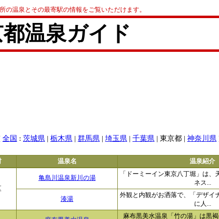
0か所の温泉とその最寄駅の情報をご覧いただけます。
京都温泉ガイド
[
:
|
|
|
|
| 東京都 |
全国
茨城県
栃木県
群馬県
埼玉県
千葉県
神奈川県
村
温泉名
温泉紹介
「ドーミーイン東京八丁堀」は、
亀島川温泉新川の湯
ネス...
区
外観と内観がお洒落で、「デザイ
湊湯
に人...
麻布黒美水温泉「竹の湯」は黒褐