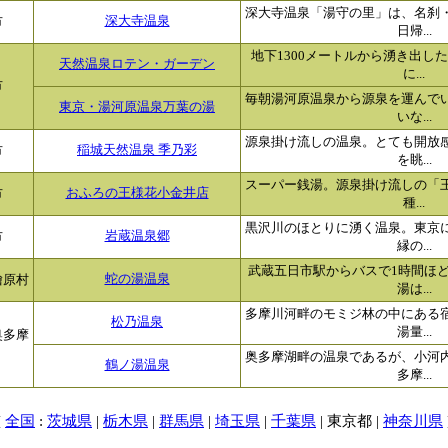
深大寺温泉「湯守の里」は、名刹
市
深大寺温泉
日帰...
地下1300メートルから湧き出し
天然温泉ロテン・ガーデン
に...
市
毎朝湯河原温泉から源泉を運んで
東京・湯河原温泉万葉の湯
いな...
源泉掛け流しの温泉。とても開放
市
稲城天然温泉 季乃彩
を眺...
スーパー銭湯。源泉掛け流しの「王
市
おふろの王様花小金井店
種...
黒沢川のほとりに湧く温泉。東京
市
岩蔵温泉郷
縁の...
武蔵五日市駅からバスで1時間ほ
檜原村
蛇の湯温泉
湯は...
多摩川河畔のモミジ林の中にある
松乃温泉
湯量...
奥多摩
奥多摩湖畔の温泉であるが、小河
鶴ノ湯温泉
多摩...
[
:
|
|
|
|
| 東京都 |
全国
茨城県
栃木県
群馬県
埼玉県
千葉県
神奈川県