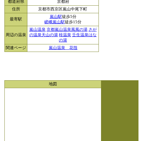
都道府県
京都府
住所
京都市西京区嵐山中尾下町
嵐山駅
徒歩5分
最寄駅
嵯峨嵐山駅
徒歩15分
嵐山温泉
京都嵐山温泉風風の湯
さが
周辺の温泉
の温泉天山の湯
桂温泉
壬生温泉はな
の湯
関連ページ
嵐山温泉 花筏
地図