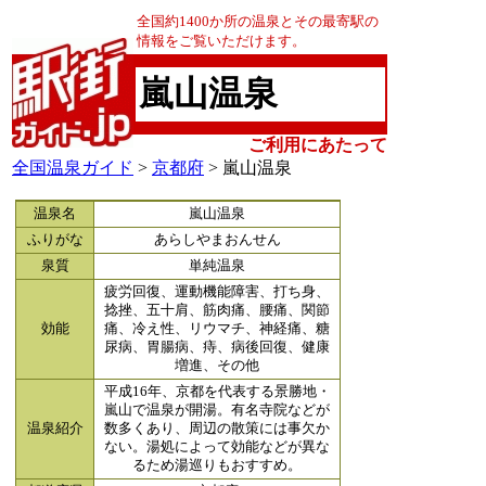
全国約1400か所の温泉とその最寄駅の
情報をご覧いただけます。
嵐山温泉
ご利用にあたって
全国温泉ガイド
>
京都府
> 嵐山温泉
温泉名
嵐山温泉
ふりがな
あらしやまおんせん
泉質
単純温泉
疲労回復、運動機能障害、打ち身、
捻挫、五十肩、筋肉痛、腰痛、関節
効能
痛、冷え性、リウマチ、神経痛、糖
尿病、胃腸病、痔、病後回復、健康
増進、その他
平成16年、京都を代表する景勝地・
嵐山で温泉が開湯。有名寺院などが
温泉紹介
数多くあり、周辺の散策には事欠か
ない。湯処によって効能などが異な
るため湯巡りもおすすめ。