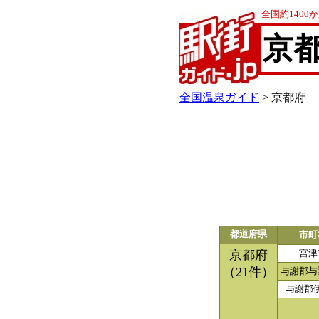
全国約140
京
全国温泉ガイド
> 京都府
都道府県
市町
京都府
宮津
（21件）
与謝郡与
与謝郡