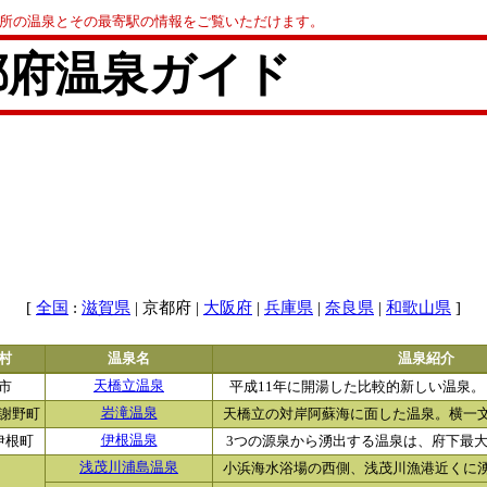
0か所の温泉とその最寄駅の情報をご覧いただけます。
都府温泉ガイド
[
:
| 京都府 |
|
|
|
]
全国
滋賀県
大阪府
兵庫県
奈良県
和歌山県
村
温泉名
温泉紹介
市
天橋立温泉
平成11年に開湯した比較的新しい温泉。日
謝野町
岩滝温泉
天橋立の対岸阿蘇海に面した温泉。横一文字
伊根町
伊根温泉
3つの源泉から湧出する温泉は、府下最大の
浅茂川浦島温泉
小浜海水浴場の西側、浅茂川漁港近くに湧く