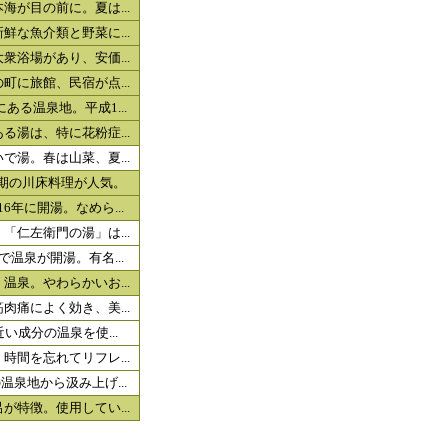
が目の前に。夏は...
な魚介類と野菜に...
浴場があり、安価...
に旅館、民宿が点...
る温泉地。平成1...
湯は、特に花粉症...
湯。春は山菜、夏...
期の川床料理が人気。
年に開湯。なめら...
仁左衛門の湯」は...
温泉が開湯。有名...
泉。やわらかいお...
痛によく効き、美...
い成分の温泉を使...
間を忘れてリフレ...
泉地から汲み上げ...
特徴。使用してい...