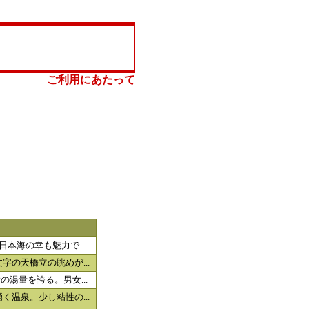
ご利用にあたって
本海の幸も魅力で...
の天橋立の眺めが...
湯量を誇る。男女...
温泉。少し粘性の...