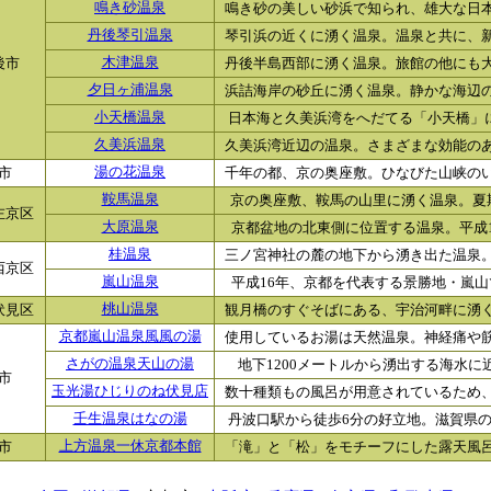
鳴き砂温泉
鳴き砂の美しい砂浜で知られ、雄大な日本海
丹後琴引温泉
琴引浜の近くに湧く温泉。温泉と共に、新鮮
後市
木津温泉
丹後半島西部に湧く温泉。旅館の他にも大衆
夕日ヶ浦温泉
浜詰海岸の砂丘に湧く温泉。静かな海辺の町
小天橋温泉
日本海と久美浜湾をへだてる「小天橋」にあ
久美浜温泉
久美浜湾近辺の温泉。さまざまな効能のある
市
湯の花温泉
千年の都、京の奥座敷。ひなびた山峡のいで
鞍馬温泉
京の奥座敷、鞍馬の山里に湧く温泉。夏
左京区
大原温泉
京都盆地の北東側に位置する温泉。平成16
桂温泉
三ノ宮神社の麓の地下から湧き出た温泉。「
西京区
嵐山温泉
平成16年、京都を代表する景勝地・嵐山で
伏見区
桃山温泉
観月橋のすぐそばにある、宇治河畔に湧く温
京都嵐山温泉風風の湯
使用しているお湯は天然温泉。神経痛や筋肉
さがの温泉天山の湯
地下1200メートルから湧出する海水に近
市
玉光湯ひじりのね伏見店
数十種類もの風呂が用意されているため、時
壬生温泉はなの湯
丹波口駅から徒歩6分の好立地。滋賀県の温
市
上方温泉一休京都本館
「滝」と「松」をモチーフにした露天風呂が