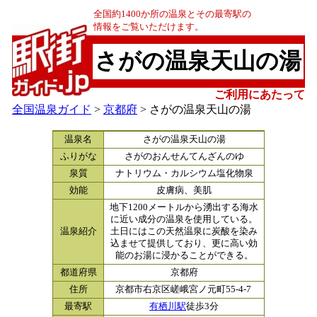
全国約1400か所の温泉とその最寄駅の
情報をご覧いただけます。
さがの温泉天山の湯
ご利用にあたって
全国温泉ガイド
>
京都府
> さがの温泉天山の湯
温泉名
さがの温泉天山の湯
ふりがな
さがのおんせんてんざんのゆ
泉質
ナトリウム・カルシウム塩化物泉
効能
皮膚病、美肌
地下1200メートルから湧出する海水
に近い成分の温泉を使用している。
温泉紹介
土日にはこの天然温泉に炭酸を染み
込ませて提供しており、更に高い効
能のお湯に浸かることができる。
都道府県
京都府
住所
京都市右京区嵯峨宮ノ元町55-4-7
最寄駅
有栖川駅
徒歩3分