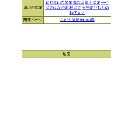
京都嵐山温泉風風の湯
嵐山温泉
壬生
周辺の温泉
温泉はなの湯
桂温泉
玉光湯ひじりの
ね伏見店
関連ページ
さがの温泉天山の湯
地図