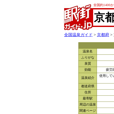
全国約140
京
全国温泉ガイド
>
京都府
>
温泉名
ふりがな
泉質
効能
疲労
使用して
温泉紹介
都道府県
住所
最寄駅
周辺の温泉
関連ページ