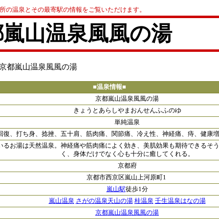
0か所の温泉とその最寄駅の情報をご覧いただけます。
都嵐山温泉風風の湯
 京都嵐山温泉風風の湯
■温泉情報■
京都嵐山温泉風風の湯
きょうとあらしやまおんせんふふのゆ
単純温泉
回復、打ち身、捻挫、五十肩、筋肉痛、関節痛、冷え性、神経痛、痔、健康
いるお湯は天然温泉。神経痛や筋肉痛によく効き、美肌効果も期待できるそ
く、身体だけでなく心も十分に癒してくれる。
京都府
京都市西京区嵐山上河原町1
嵐山駅
徒歩1分
嵐山温泉
さがの温泉天山の湯
桂温泉
壬生温泉はなの湯
京都嵐山温泉風風の湯