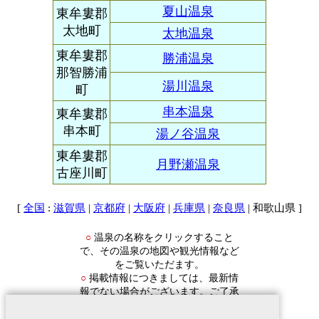
夏山温泉
東牟婁郡
太地町
太地温泉
東牟婁郡
勝浦温泉
那智勝浦
湯川温泉
町
串本温泉
東牟婁郡
串本町
湯ノ谷温泉
東牟婁郡
月野瀬温泉
古座川町
[
:
|
|
|
|
| 和歌山県 ]
全国
滋賀県
京都府
大阪府
兵庫県
奈良県
温泉の名称をクリックすること
○
で、その温泉の地図や観光情報など
をご覧いただます。
掲載情報につきましては、最新情
○
報でない場合がございます。ご了承
ください。