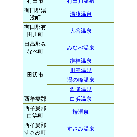
有田市
有田川温泉
有田郡湯
湯浅温泉
浅町
有田郡有
大谷温泉
田川町
日高郡み
みなべ温泉
なべ町
龍神温泉
川湯温泉
田辺市
湯の峰温泉
渡瀬温泉
西牟婁郡
白浜温泉
西牟婁郡
椿温泉
白浜町
西牟婁郡
すさみ温泉
すさみ町