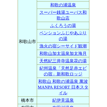
和歌の浦温泉
スーパー銭湯ユーバス和
歌山店
ふくろうの湯
ペンションふじやあぶり
の湯
和歌山市
漁火の宿シーサイド観潮
和歌山加太温泉加太海月
天然紀三井寺温泉花の湯
紀州温泉「天然足赤エビ
の宿」新和歌ロッジ
和歌山 和歌の浦温泉 萬波
MANPA RESORT 日本スタ
イル
橋本市
紀伊見温泉