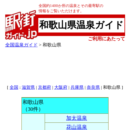
全国約1400か所の温泉とその最寄駅の
情報をご覧いただけます。
和歌山県温泉ガイド
ご利用にあたって
全国温泉ガイド
> 和歌山県
[
:
|
|
|
|
| 和歌山県 ]
全国
滋賀県
京都府
大阪府
兵庫県
奈良県
和歌山県
（30件）
加太温泉
花山温泉